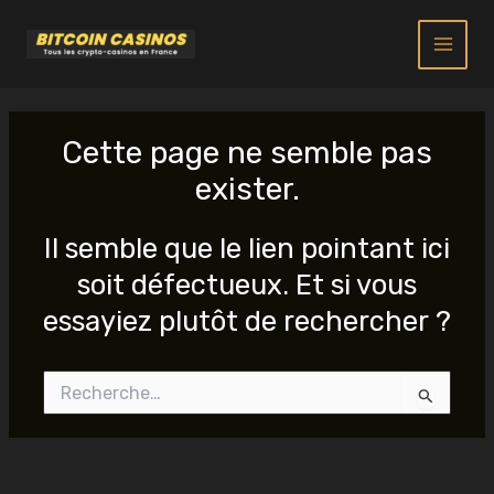
Aller
au
Main
contenu
Menu
Cette page ne semble pas
exister.
Il semble que le lien pointant ici
soit défectueux. Et si vous
essayiez plutôt de rechercher ?
Rechercher :