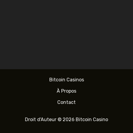
Bitcoin Casinos
À Propos
Contact
Droit d'Auteur © 2026 Bitcoin Casino